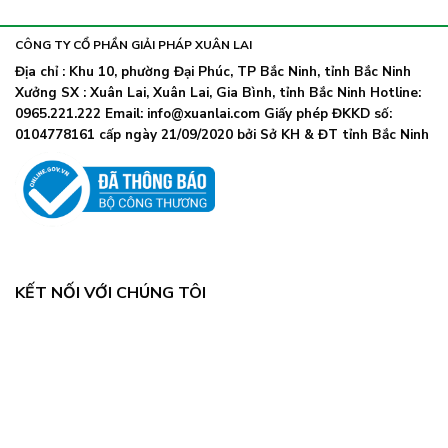
khẩu
nhiễm
lây
trang
nhanh,
trở
CÔNG TY CỔ PHẦN GIẢI PHÁP XUÂN LAI
Bộ
lại
Y
Địa chỉ : Khu 10, phường Đại Phúc, TP Bắc Ninh, tỉnh Bắc Ninh
khi
tế
Xưởng SX : Xuân Lai, Xuân Lai, Gia Bình, tỉnh Bắc Ninh Hotline:
số
chỉ
ca
0965.221.222 Email: info@xuanlai.com Giấy phép ĐKKD số:
đạo
COVID-
0104778161 cấp ngày 21/09/2020 bởi Sở KH & ĐT tỉnh Bắc Ninh
khẩn
19
tăng
mạnh
KẾT NỐI VỚI CHÚNG TÔI