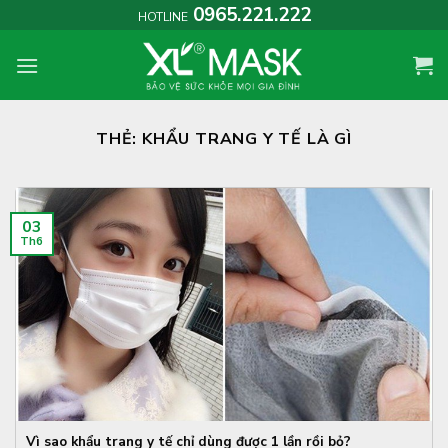
Skip
0965.221.222
HOTLINE
to
content
THẺ:
KHẨU TRANG Y TẾ LÀ GÌ
03
Th6
Vì sao khẩu trang y tế chỉ dùng được 1 lần rồi bỏ?