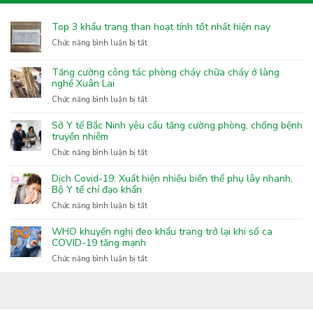
Top 3 khẩu trang than hoạt tính tốt nhất hiện nay
ở
Chức năng bình luận bị tắt
Top
3
Tăng cường công tác phòng cháy chữa cháy ở làng
khẩu
nghề Xuân Lai
trang
ở
Chức năng bình luận bị tắt
than
Tăng
hoạt
cường
Sở Y tế Bắc Ninh yêu cầu tăng cường phòng, chống bệnh
tính
công
truyền nhiễm
tốt
tác
nhất
ở
Chức năng bình luận bị tắt
phòng
hiện
Sở
cháy
nay
Y
Dịch Covid-19: Xuất hiện nhiều biến thể phụ lây nhanh,
chữa
tế
Bộ Y tế chỉ đạo khẩn
cháy
Bắc
ở
Chức năng bình luận bị tắt
ở
Ninh
Dịch
làng
yêu
Covid-
nghề
WHO khuyến nghị đeo khẩu trang trở lại khi số ca
cầu
19:
COVID-19 tăng mạnh
Xuân
tăng
Xuất
Lai
ở
Chức năng bình luận bị tắt
cường
hiện
WHO
phòng,
nhiều
khuyến
chống
biến
nghị
bệnh
thể
đeo
truyền
phụ