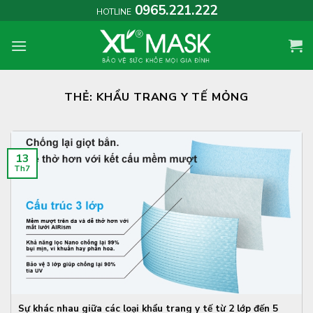
Skip
0965.221.222
HOTLINE
to
content
THẺ:
KHẨU TRANG Y TẾ MỎNG
13
Th7
Sự khác nhau giữa các loại khẩu trang y tế từ 2 lớp đến 5