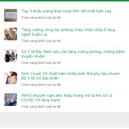
Top 3 khẩu trang than hoạt tính tốt nhất hiện nay
ở
Chức năng bình luận bị tắt
Top
3
Tăng cường công tác phòng cháy chữa cháy ở làng
khẩu
nghề Xuân Lai
trang
ở
Chức năng bình luận bị tắt
than
Tăng
hoạt
cường
Sở Y tế Bắc Ninh yêu cầu tăng cường phòng, chống bệnh
tính
công
truyền nhiễm
tốt
tác
nhất
ở
Chức năng bình luận bị tắt
phòng
hiện
Sở
cháy
nay
Y
Dịch Covid-19: Xuất hiện nhiều biến thể phụ lây nhanh,
chữa
tế
Bộ Y tế chỉ đạo khẩn
cháy
Bắc
ở
Chức năng bình luận bị tắt
ở
Ninh
Dịch
làng
yêu
Covid-
nghề
WHO khuyến nghị đeo khẩu trang trở lại khi số ca
cầu
19:
COVID-19 tăng mạnh
Xuân
tăng
Xuất
Lai
ở
Chức năng bình luận bị tắt
cường
hiện
WHO
phòng,
nhiều
khuyến
chống
biến
nghị
bệnh
thể
đeo
truyền
phụ