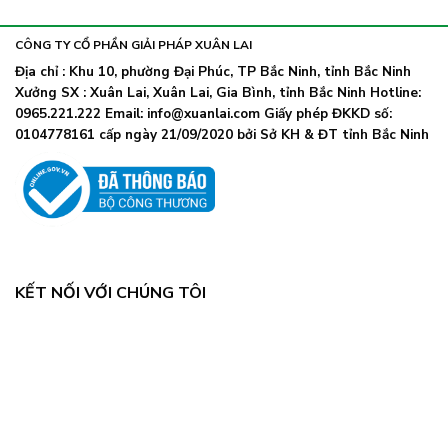
khẩu
nhiễm
lây
trang
nhanh,
trở
CÔNG TY CỔ PHẦN GIẢI PHÁP XUÂN LAI
Bộ
lại
Y
Địa chỉ : Khu 10, phường Đại Phúc, TP Bắc Ninh, tỉnh Bắc Ninh
khi
tế
Xưởng SX : Xuân Lai, Xuân Lai, Gia Bình, tỉnh Bắc Ninh Hotline:
số
chỉ
ca
0965.221.222 Email: info@xuanlai.com Giấy phép ĐKKD số:
đạo
COVID-
0104778161 cấp ngày 21/09/2020 bởi Sở KH & ĐT tỉnh Bắc Ninh
khẩn
19
tăng
mạnh
KẾT NỐI VỚI CHÚNG TÔI