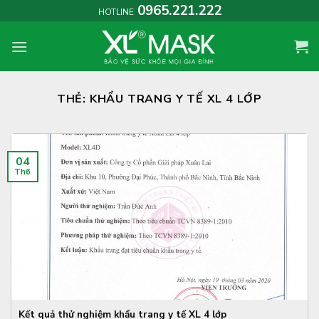
Skip
0965.221.222
HOTLINE
to
content
THẺ:
KHẨU TRANG Y TẾ XL 4 LỚP
04
Th6
Kết quả thử nghiệm khẩu trang y tế XL 4 lớp