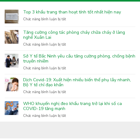
Top 3 khẩu trang than hoạt tính tốt nhất hiện nay
ở
Chức năng bình luận bị tắt
Top
3
Tăng cường công tác phòng cháy chữa cháy ở làng
khẩu
nghề Xuân Lai
trang
ở
Chức năng bình luận bị tắt
than
Tăng
hoạt
cường
Sở Y tế Bắc Ninh yêu cầu tăng cường phòng, chống bệnh
tính
công
truyền nhiễm
tốt
tác
nhất
ở
Chức năng bình luận bị tắt
phòng
hiện
Sở
cháy
nay
Y
Dịch Covid-19: Xuất hiện nhiều biến thể phụ lây nhanh,
chữa
tế
Bộ Y tế chỉ đạo khẩn
cháy
Bắc
ở
Chức năng bình luận bị tắt
ở
Ninh
Dịch
làng
yêu
Covid-
nghề
WHO khuyến nghị đeo khẩu trang trở lại khi số ca
cầu
19:
COVID-19 tăng mạnh
Xuân
tăng
Xuất
Lai
ở
Chức năng bình luận bị tắt
cường
hiện
WHO
phòng,
nhiều
khuyến
chống
biến
nghị
bệnh
thể
đeo
truyền
phụ