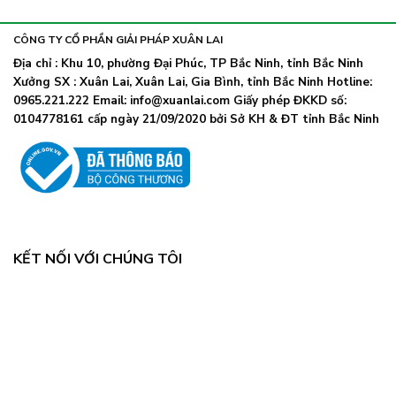
khẩu
nhiễm
lây
trang
nhanh,
trở
CÔNG TY CỔ PHẦN GIẢI PHÁP XUÂN LAI
Bộ
lại
Y
Địa chỉ : Khu 10, phường Đại Phúc, TP Bắc Ninh, tỉnh Bắc Ninh
khi
tế
Xưởng SX : Xuân Lai, Xuân Lai, Gia Bình, tỉnh Bắc Ninh Hotline:
số
chỉ
ca
0965.221.222 Email: info@xuanlai.com Giấy phép ĐKKD số:
đạo
COVID-
0104778161 cấp ngày 21/09/2020 bởi Sở KH & ĐT tỉnh Bắc Ninh
khẩn
19
tăng
mạnh
KẾT NỐI VỚI CHÚNG TÔI