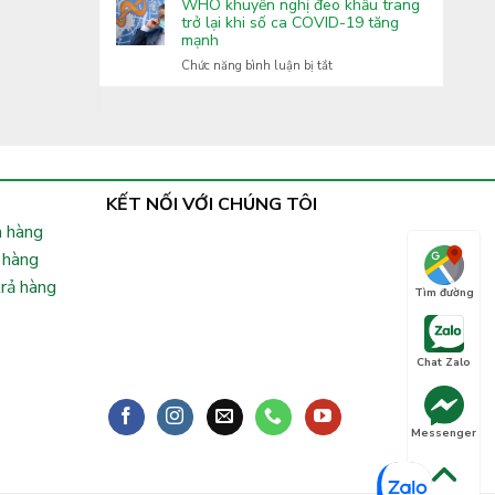
Covid-
WHO khuyến nghị đeo khẩu trang
Lai
tăng
19:
trở lại khi số ca COVID-19 tăng
cường
mạnh
Xuất
phòng,
hiện
ở
Chức năng bình luận bị tắt
chống
nhiều
WHO
bệnh
biến
khuyến
truyền
thể
nghị
nhiễm
phụ
đeo
lây
khẩu
nhanh,
trang
Bộ
trở
KẾT NỐI VỚI CHÚNG TÔI
Y
lại
tế
 hàng
khi
chỉ
số
 hàng
đạo
ca
khẩn
trả hàng
COVID-
Tìm đường
19
tăng
mạnh
Chat Zalo
Messenger