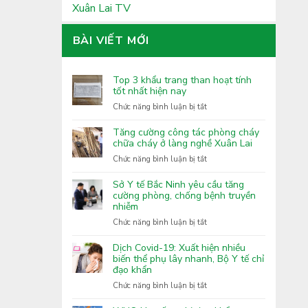
Xuân Lai TV
BÀI VIẾT MỚI
Top 3 khẩu trang than hoạt tính
tốt nhất hiện nay
ở
Chức năng bình luận bị tắt
Top
3
Tăng cường công tác phòng cháy
khẩu
chữa cháy ở làng nghề Xuân Lai
trang
ở
Chức năng bình luận bị tắt
than
Tăng
hoạt
cường
Sở Y tế Bắc Ninh yêu cầu tăng
tính
công
cường phòng, chống bệnh truyền
tốt
nhiễm
tác
nhất
phòng
ở
Chức năng bình luận bị tắt
hiện
cháy
Sở
nay
chữa
Y
Dịch Covid-19: Xuất hiện nhiều
cháy
tế
biến thể phụ lây nhanh, Bộ Y tế chỉ
ở
đạo khẩn
Bắc
làng
Ninh
ở
Chức năng bình luận bị tắt
nghề
yêu
Dịch
Xuân
cầu