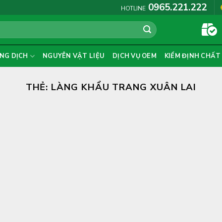
0965.221.222
HOTLINE
NG DỊCH
NGUYÊN VẬT LIỆU
DỊCH VỤ OEM
KIỂM ĐỊNH CHẤT
THẺ:
LÀNG KHẨU TRANG XUÂN LAI