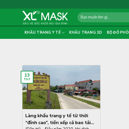
Skip
to
Search
content
for:
KHẨU TRANG Y TẾ
KHẨU TRANG 3D
BỘ ĐỒ PHÒ
13
Th7
Làng khẩu trang y tế từ thời
“đỉnh cao”, tiền xếp cả bao tải
(Dân trí) – Đầu năm 2020, khi dịch