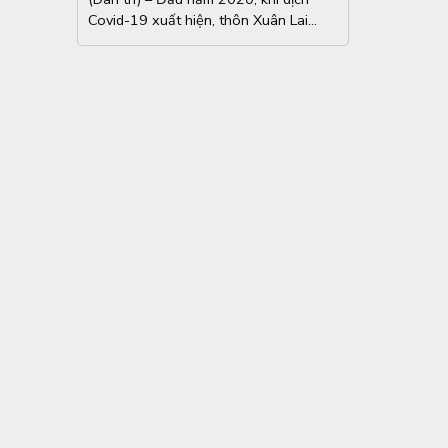
đến hết thời bán máy lỗ nặng
Covid-19 xuất hiện, thôn Xuân Lai
(Gia...