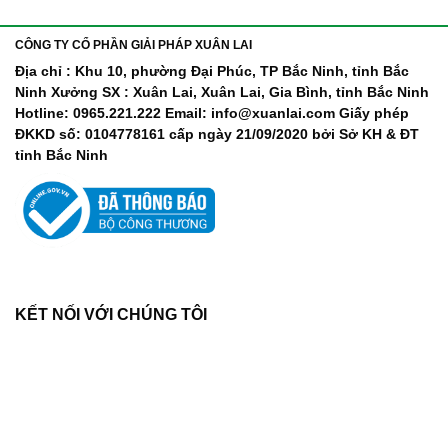
khẩu
nhiễm
lây
trang
nhanh,
trở
CÔNG TY CỔ PHẦN GIẢI PHÁP XUÂN LAI
Bộ
lại
Y
Địa chỉ : Khu 10, phường Đại Phúc, TP Bắc Ninh, tỉnh Bắc
khi
tế
Ninh Xưởng SX : Xuân Lai, Xuân Lai, Gia Bình, tỉnh Bắc Ninh
số
chỉ
ca
Hotline: 0965.221.222 Email: info@xuanlai.com Giấy phép
đạo
COVID-
ĐKKD số: 0104778161 cấp ngày 21/09/2020 bởi Sở KH & ĐT
khẩn
19
tỉnh Bắc Ninh
tăng
mạnh
KẾT NỐI VỚI CHÚNG TÔI