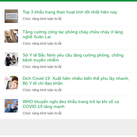
Top 3 khẩu trang than hoạt tính tốt nhất hiện nay
ở
Chức năng bình luận bị tắt
Top
3
Tăng cường công tác phòng cháy chữa cháy ở làng
khẩu
nghề Xuân Lai
trang
ở
Chức năng bình luận bị tắt
than
Tăng
hoạt
cường
Sở Y tế Bắc Ninh yêu cầu tăng cường phòng, chống
tính
công
bệnh truyền nhiễm
tốt
tác
nhất
ở
Chức năng bình luận bị tắt
phòng
hiện
Sở
cháy
nay
Y
Dịch Covid-19: Xuất hiện nhiều biến thể phụ lây nhanh,
chữa
tế
Bộ Y tế chỉ đạo khẩn
cháy
Bắc
ở
Chức năng bình luận bị tắt
ở
Ninh
Dịch
làng
yêu
Covid-
nghề
WHO khuyến nghị đeo khẩu trang trở lại khi số ca
cầu
19:
Xuân
COVID-19 tăng mạnh
tăng
Xuất
Lai
ở
Chức năng bình luận bị tắt
cường
hiện
WHO
phòng,
nhiều
khuyến
chống
biến
nghị
bệnh
thể
đeo
truyền
phụ