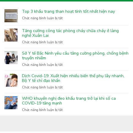
Top 3 khẩu trang than hoạt tính tốt nhất hiện nay
ở
Chức năng bình luận bị tắt
Top
3
Tăng cường công tác phòng cháy chữa cháy ở làng
khẩu
nghề Xuân Lai
trang
ở
Chức năng bình luận bị tắt
than
Tăng
hoạt
cường
Sở Y tế Bắc Ninh yêu cầu tăng cường phòng, chống bệnh
tính
công
truyền nhiễm
tốt
tác
nhất
ở
Chức năng bình luận bị tắt
phòng
hiện
Sở
cháy
nay
Y
Dịch Covid-19: Xuất hiện nhiều biến thể phụ lây nhanh,
chữa
tế
Bộ Y tế chỉ đạo khẩn
cháy
Bắc
ở
Chức năng bình luận bị tắt
ở
Ninh
Dịch
làng
yêu
Covid-
nghề
WHO khuyến nghị đeo khẩu trang trở lại khi số ca
cầu
19:
COVID-19 tăng mạnh
Xuân
tăng
Xuất
Lai
ở
Chức năng bình luận bị tắt
cường
hiện
WHO
phòng,
nhiều
khuyến
chống
biến
nghị
bệnh
thể
đeo
truyền
phụ