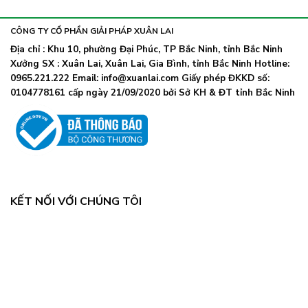
khẩu
nhiễm
lây
trang
nhanh,
trở
CÔNG TY CỔ PHẦN GIẢI PHÁP XUÂN LAI
Bộ
lại
Y
Địa chỉ : Khu 10, phường Đại Phúc, TP Bắc Ninh, tỉnh Bắc Ninh
khi
tế
Xưởng SX : Xuân Lai, Xuân Lai, Gia Bình, tỉnh Bắc Ninh Hotline:
số
chỉ
ca
0965.221.222 Email: info@xuanlai.com Giấy phép ĐKKD số:
đạo
COVID-
0104778161 cấp ngày 21/09/2020 bởi Sở KH & ĐT tỉnh Bắc Ninh
khẩn
19
tăng
mạnh
KẾT NỐI VỚI CHÚNG TÔI