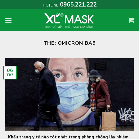
Skip
0965.221.222
HOTLINE
to
content
THẺ:
OMICRON BA5
06
Th7
Khẩu trang y tế nào tốt nhất trong phòng chống lây nhiễm