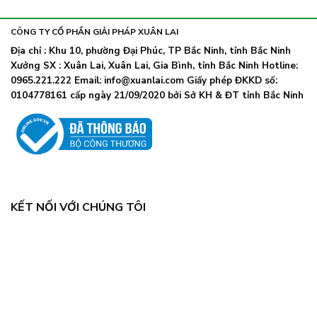
khẩu
nhiễm
lây
trang
nhanh,
trở
CÔNG TY CỔ PHẦN GIẢI PHÁP XUÂN LAI
Bộ
lại
Y
Địa chỉ : Khu 10, phường Đại Phúc, TP Bắc Ninh, tỉnh Bắc Ninh
khi
tế
Xưởng SX : Xuân Lai, Xuân Lai, Gia Bình, tỉnh Bắc Ninh Hotline:
số
chỉ
ca
0965.221.222 Email: info@xuanlai.com Giấy phép ĐKKD số:
đạo
COVID-
0104778161 cấp ngày 21/09/2020 bởi Sở KH & ĐT tỉnh Bắc Ninh
khẩn
19
tăng
mạnh
KẾT NỐI VỚI CHÚNG TÔI