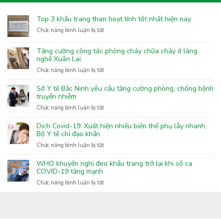
Top 3 khẩu trang than hoạt tính tốt nhất hiện nay
ở
Chức năng bình luận bị tắt
Top
3
Tăng cường công tác phòng cháy chữa cháy ở làng
khẩu
nghề Xuân Lai
trang
ở
Chức năng bình luận bị tắt
than
Tăng
hoạt
cường
Sở Y tế Bắc Ninh yêu cầu tăng cường phòng, chống bệnh
tính
công
truyền nhiễm
tốt
tác
nhất
ở
Chức năng bình luận bị tắt
phòng
hiện
Sở
cháy
nay
Y
Dịch Covid-19: Xuất hiện nhiều biến thể phụ lây nhanh,
chữa
tế
Bộ Y tế chỉ đạo khẩn
cháy
Bắc
ở
Chức năng bình luận bị tắt
ở
Ninh
Dịch
làng
yêu
Covid-
nghề
WHO khuyến nghị đeo khẩu trang trở lại khi số ca
cầu
19:
COVID-19 tăng mạnh
Xuân
tăng
Xuất
Lai
ở
Chức năng bình luận bị tắt
cường
hiện
WHO
phòng,
nhiều
khuyến
chống
biến
nghị
bệnh
thể
đeo
truyền
phụ