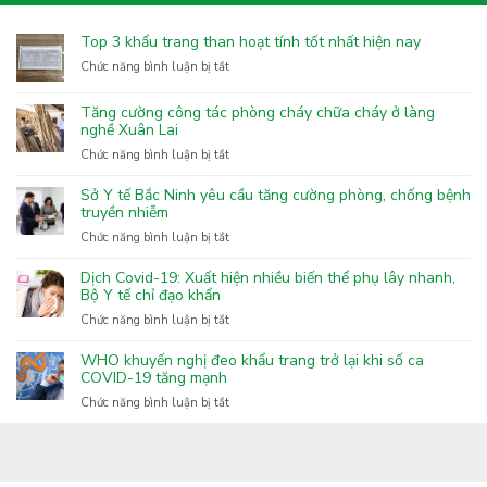
Top 3 khẩu trang than hoạt tính tốt nhất hiện nay
ở
Chức năng bình luận bị tắt
Top
3
Tăng cường công tác phòng cháy chữa cháy ở làng
khẩu
nghề Xuân Lai
trang
ở
Chức năng bình luận bị tắt
than
Tăng
hoạt
cường
Sở Y tế Bắc Ninh yêu cầu tăng cường phòng, chống bệnh
tính
công
truyền nhiễm
tốt
tác
nhất
ở
Chức năng bình luận bị tắt
phòng
hiện
Sở
cháy
nay
Y
Dịch Covid-19: Xuất hiện nhiều biến thể phụ lây nhanh,
chữa
tế
Bộ Y tế chỉ đạo khẩn
cháy
Bắc
ở
Chức năng bình luận bị tắt
ở
Ninh
Dịch
làng
yêu
Covid-
nghề
WHO khuyến nghị đeo khẩu trang trở lại khi số ca
cầu
19:
COVID-19 tăng mạnh
Xuân
tăng
Xuất
Lai
ở
Chức năng bình luận bị tắt
cường
hiện
WHO
phòng,
nhiều
khuyến
chống
biến
nghị
bệnh
thể
đeo
truyền
phụ