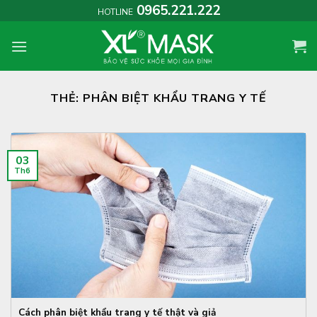
Skip
0965.221.222
HOTLINE
to
content
THẺ:
PHÂN BIỆT KHẨU TRANG Y TẾ
03
Th6
Cách phân biệt khẩu trang y tế thật và giả