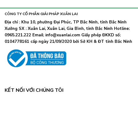
khẩu
nhiễm
lây
trang
nhanh,
trở
CÔNG TY CỔ PHẦN GIẢI PHÁP XUÂN LAI
Bộ
lại
Y
Địa chỉ : Khu 10, phường Đại Phúc, TP Bắc Ninh, tỉnh Bắc Ninh
khi
tế
Xưởng SX : Xuân Lai, Xuân Lai, Gia Bình, tỉnh Bắc Ninh Hotline:
số
chỉ
ca
0965.221.222 Email: info@xuanlai.com Giấy phép ĐKKD số:
đạo
COVID-
0104778161 cấp ngày 21/09/2020 bởi Sở KH & ĐT tỉnh Bắc Ninh
khẩn
19
tăng
mạnh
KẾT NỐI VỚI CHÚNG TÔI