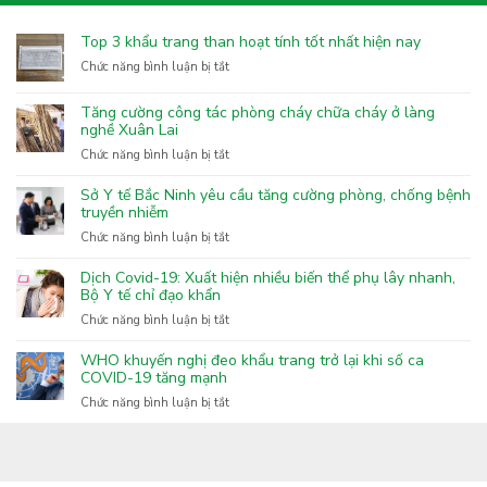
Top 3 khẩu trang than hoạt tính tốt nhất hiện nay
ở
Chức năng bình luận bị tắt
Top
3
Tăng cường công tác phòng cháy chữa cháy ở làng
khẩu
nghề Xuân Lai
trang
ở
Chức năng bình luận bị tắt
than
Tăng
hoạt
cường
Sở Y tế Bắc Ninh yêu cầu tăng cường phòng, chống bệnh
tính
công
truyền nhiễm
tốt
tác
nhất
ở
Chức năng bình luận bị tắt
phòng
hiện
Sở
cháy
nay
Y
Dịch Covid-19: Xuất hiện nhiều biến thể phụ lây nhanh,
chữa
tế
Bộ Y tế chỉ đạo khẩn
cháy
Bắc
ở
Chức năng bình luận bị tắt
ở
Ninh
Dịch
làng
yêu
Covid-
nghề
WHO khuyến nghị đeo khẩu trang trở lại khi số ca
cầu
19:
COVID-19 tăng mạnh
Xuân
tăng
Xuất
Lai
ở
Chức năng bình luận bị tắt
cường
hiện
WHO
phòng,
nhiều
khuyến
chống
biến
nghị
bệnh
thể
đeo
truyền
phụ