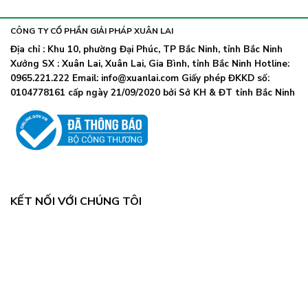
khẩu
nhiễm
lây
trang
nhanh,
trở
CÔNG TY CỔ PHẦN GIẢI PHÁP XUÂN LAI
Bộ
lại
Y
Địa chỉ : Khu 10, phường Đại Phúc, TP Bắc Ninh, tỉnh Bắc Ninh
khi
tế
Xưởng SX : Xuân Lai, Xuân Lai, Gia Bình, tỉnh Bắc Ninh Hotline:
số
chỉ
ca
0965.221.222 Email: info@xuanlai.com Giấy phép ĐKKD số:
đạo
COVID-
0104778161 cấp ngày 21/09/2020 bởi Sở KH & ĐT tỉnh Bắc Ninh
khẩn
19
tăng
mạnh
KẾT NỐI VỚI CHÚNG TÔI