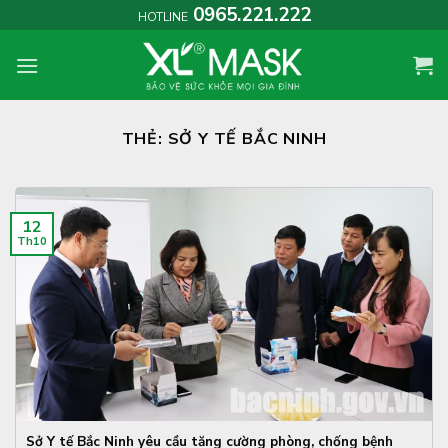
Skip
0965.221.222
HOTLINE
to
content
THẺ:
SỞ Y TẾ BẮC NINH
12
Th10
Sở Y tế Bắc Ninh yêu cầu tăng cường phòng, chống bệnh