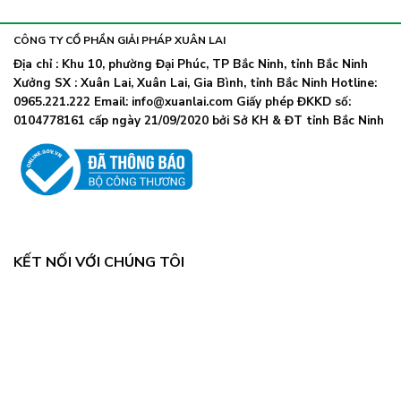
khẩu
nhiễm
lây
trang
nhanh,
trở
CÔNG TY CỔ PHẦN GIẢI PHÁP XUÂN LAI
Bộ
lại
Y
Địa chỉ : Khu 10, phường Đại Phúc, TP Bắc Ninh, tỉnh Bắc Ninh
khi
tế
Xưởng SX : Xuân Lai, Xuân Lai, Gia Bình, tỉnh Bắc Ninh Hotline:
số
chỉ
ca
0965.221.222 Email: info@xuanlai.com Giấy phép ĐKKD số:
đạo
COVID-
0104778161 cấp ngày 21/09/2020 bởi Sở KH & ĐT tỉnh Bắc Ninh
khẩn
19
tăng
mạnh
KẾT NỐI VỚI CHÚNG TÔI