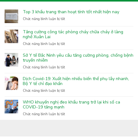
Top 3 khẩu trang than hoạt tính tốt nhất hiện nay
ở
Chức năng bình luận bị tắt
Top
3
Tăng cường công tác phòng cháy chữa cháy ở làng
khẩu
nghề Xuân Lai
trang
ở
Chức năng bình luận bị tắt
than
Tăng
hoạt
cường
Sở Y tế Bắc Ninh yêu cầu tăng cường phòng, chống bệnh
tính
công
truyền nhiễm
tốt
tác
nhất
ở
Chức năng bình luận bị tắt
phòng
hiện
Sở
cháy
nay
Y
Dịch Covid-19: Xuất hiện nhiều biến thể phụ lây nhanh,
chữa
tế
Bộ Y tế chỉ đạo khẩn
cháy
Bắc
ở
Chức năng bình luận bị tắt
ở
Ninh
Dịch
làng
yêu
Covid-
nghề
WHO khuyến nghị đeo khẩu trang trở lại khi số ca
cầu
19:
COVID-19 tăng mạnh
Xuân
tăng
Xuất
Lai
ở
Chức năng bình luận bị tắt
cường
hiện
WHO
phòng,
nhiều
khuyến
chống
biến
nghị
bệnh
thể
đeo
truyền
phụ