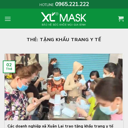
Skip
0965.221.222
HOTLINE
to
content
THẺ:
TẶNG KHẨU TRANG Y TẾ
02
Th6
Các doanh nghiệp xã Xuân Lai trao tặng khẩu trang y tế