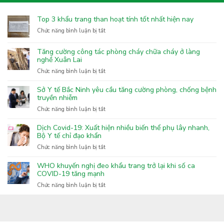
Top 3 khẩu trang than hoạt tính tốt nhất hiện nay
ở
Chức năng bình luận bị tắt
Top
3
Tăng cường công tác phòng cháy chữa cháy ở làng
khẩu
nghề Xuân Lai
trang
ở
Chức năng bình luận bị tắt
than
Tăng
hoạt
cường
Sở Y tế Bắc Ninh yêu cầu tăng cường phòng, chống bệnh
tính
công
truyền nhiễm
tốt
tác
nhất
ở
Chức năng bình luận bị tắt
phòng
hiện
Sở
cháy
nay
Y
Dịch Covid-19: Xuất hiện nhiều biến thể phụ lây nhanh,
chữa
tế
Bộ Y tế chỉ đạo khẩn
cháy
Bắc
ở
Chức năng bình luận bị tắt
ở
Ninh
Dịch
làng
yêu
Covid-
nghề
WHO khuyến nghị đeo khẩu trang trở lại khi số ca
cầu
19:
COVID-19 tăng mạnh
Xuân
tăng
Xuất
Lai
ở
Chức năng bình luận bị tắt
cường
hiện
WHO
phòng,
nhiều
khuyến
chống
biến
nghị
bệnh
thể
đeo
truyền
phụ