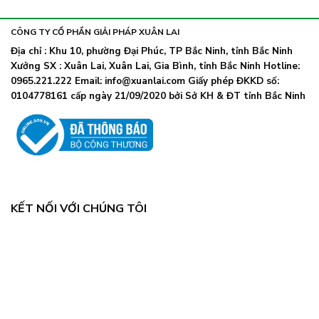
khẩu
nhiễm
lây
trang
nhanh,
trở
CÔNG TY CỔ PHẦN GIẢI PHÁP XUÂN LAI
Bộ
lại
Y
Địa chỉ : Khu 10, phường Đại Phúc, TP Bắc Ninh, tỉnh Bắc Ninh
khi
tế
Xưởng SX : Xuân Lai, Xuân Lai, Gia Bình, tỉnh Bắc Ninh Hotline:
số
chỉ
ca
0965.221.222 Email: info@xuanlai.com Giấy phép ĐKKD số:
đạo
COVID-
0104778161 cấp ngày 21/09/2020 bởi Sở KH & ĐT tỉnh Bắc Ninh
khẩn
19
tăng
mạnh
KẾT NỐI VỚI CHÚNG TÔI