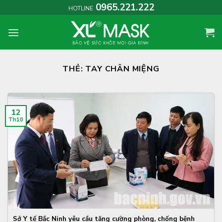
Skip
0965.221.222
HOTLINE
to
content
THẺ:
TAY CHÂN MIỆNG
12
Th10
Sở Y tế Bắc Ninh yêu cầu tăng cường phòng, chống bệnh