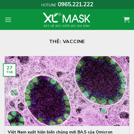
Skip
0965.221.222
HOTLINE
to
content
THẺ:
VACCINE
27
Th6
Việt Nam xuất hiện biến chủng mới BA.5 của Omicron