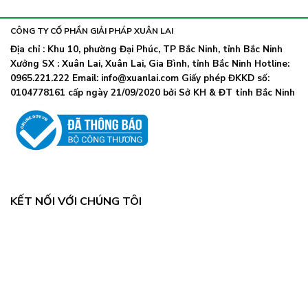
khẩu
nhiễm
lây
trang
nhanh,
trở
CÔNG TY CỔ PHẦN GIẢI PHÁP XUÂN LAI
Bộ
lại
Y
Địa chỉ : Khu 10, phường Đại Phúc, TP Bắc Ninh, tỉnh Bắc Ninh
khi
tế
Xưởng SX : Xuân Lai, Xuân Lai, Gia Bình, tỉnh Bắc Ninh Hotline:
số
chỉ
ca
0965.221.222 Email: info@xuanlai.com Giấy phép ĐKKD số:
đạo
COVID-
0104778161 cấp ngày 21/09/2020 bởi Sở KH & ĐT tỉnh Bắc Ninh
khẩn
19
tăng
mạnh
KẾT NỐI VỚI CHÚNG TÔI