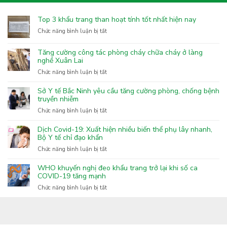
Top 3 khẩu trang than hoạt tính tốt nhất hiện nay
ở
Chức năng bình luận bị tắt
Top
3
Tăng cường công tác phòng cháy chữa cháy ở làng
khẩu
nghề Xuân Lai
trang
ở
Chức năng bình luận bị tắt
than
Tăng
hoạt
cường
Sở Y tế Bắc Ninh yêu cầu tăng cường phòng, chống bệnh
tính
công
truyền nhiễm
tốt
tác
nhất
ở
Chức năng bình luận bị tắt
phòng
hiện
Sở
cháy
nay
Y
Dịch Covid-19: Xuất hiện nhiều biến thể phụ lây nhanh,
chữa
tế
Bộ Y tế chỉ đạo khẩn
cháy
Bắc
ở
Chức năng bình luận bị tắt
ở
Ninh
Dịch
làng
yêu
Covid-
nghề
WHO khuyến nghị đeo khẩu trang trở lại khi số ca
cầu
19:
COVID-19 tăng mạnh
Xuân
tăng
Xuất
Lai
ở
Chức năng bình luận bị tắt
cường
hiện
WHO
phòng,
nhiều
khuyến
chống
biến
nghị
bệnh
thể
đeo
truyền
phụ