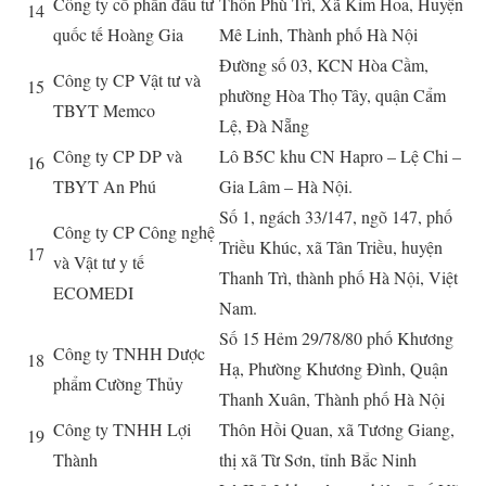
Công ty cổ phần đầu tư
Thôn Phù Trì, Xã Kim Hoa, Huyện
14
quốc tế Hoàng Gia
Mê Linh, Thành phố Hà Nội
Đường số 03, KCN Hòa Cầm,
Công ty CP Vật tư và
15
phường Hòa Thọ Tây, quận Cẩm
TBYT Memco
L
ệ
, Đà N
ẵ
ng
Công ty CP DP và
Lô B5C khu CN Hapro – Lệ Chi –
16
TBYT An Phú
Gia Lâm – Hà Nội.
Số 1, ngách 33/147, ngõ 147, phố
Công ty CP Công nghệ
Triều Khúc, xã Tân Triều, huyện
17
và Vật tư y tế
Thanh Trì, thành phố Hà Nội, Việt
ECOMEDI
Nam.
Số 15 Hẻm 29/78/80 phố Khương
Công ty TNHH Dược
18
Hạ, Phường Khương Đình, Quận
phẩm Cường Thủy
Thanh Xuân, Thành phố Hà Nội
Công ty TNHH Lợi
Thôn Hồi Quan, xã Tương Giang,
19
Thành
thị xã Từ Sơn, tỉnh Bắc Ninh