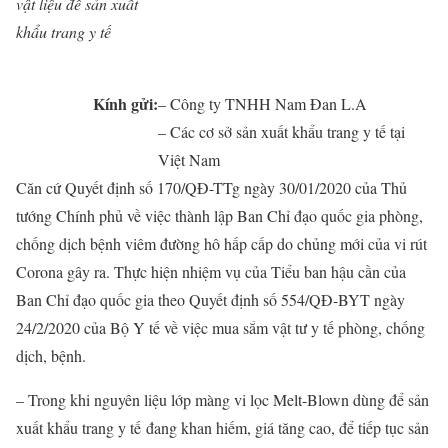
vật liệu để sản xuất
khẩu trang y tế
Kính gửi:
– Công ty TNHH Nam Đan L.A
– Các cơ sở sản xuất khẩu trang y tế tại
Việt Nam
Căn cứ Quyết định số 170/QĐ-TTg ngày 30/01/2020 của Thủ
tướng Chính phủ về việc thành lập Ban Chỉ đạo quốc gia phòng,
chống dịch bệnh viêm đường hô hấp cấp do chủng mới của vi rút
Corona gây ra. Thực hiện nhiệm vụ của Tiểu ban hậu cần của
Ban Chỉ đạo quốc gia theo Quyết định số 554/QĐ-BYT ngày
24/2/2020 của Bộ Y tế về việc mua sắm vật tư y tế phòng, chống
dịch, bệnh.
– Trong khi nguyên liệu l
ớ
p màng vi lọc Melt-Blown dùng để sản
xuất khẩu trang y t
ế
đang khan hiếm, giá tăng cao, để tiếp tục sản