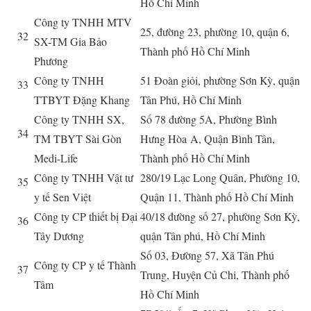
Hồ Chí Minh
Công ty TNHH MTV
25, đường 23, phường 10, quận 6,
32
SX-TM Gia Bảo
Thành phố Hồ Chí Minh
Phương
Công ty TNHH
51 Đoàn giỏi, phường Sơn Kỳ, quận
33
TTBYT Đặng Khang
Tân Phú, Hồ Chí Minh
Công ty TNHH SX,
Số 78 đường 5A, Phường Bình
34
TM TBYT Sài Gòn
Hưng H
òa
A, Quận Bình Tân,
Medi-Life
Thành phố Hồ Chí Minh
Công ty TNHH Vật tư
280/19 Lạc Long Quân, Phường 10,
35
y tế Sen Việt
Quận 11, Thành phố Hồ Chí Minh
Công ty CP thiết bị Đại
40/18 đường số 27, phường Sơn Kỳ,
36
Tây Dương
quận Tân phú, Hồ Chí Minh
Số 03, Đường 57, Xã Tân Phú
Công ty CP y tế Thành
37
Trung, Huyện Củ Chi, Thành phố
Tâm
Hồ Chí Minh