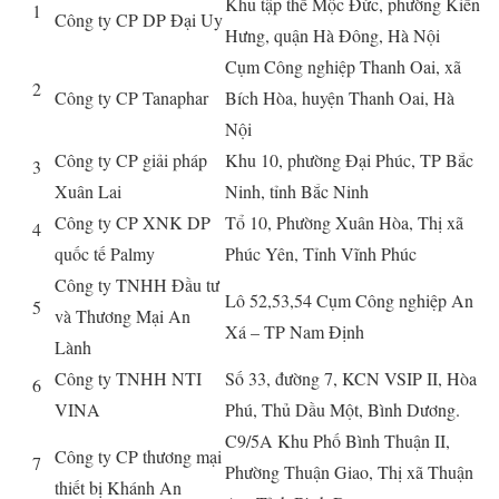
Khu tập thể Mộc Đức, phường Kiến
1
Công ty CP DP Đại Uy
Hưng, quận Hà Đông, Hà Nội
Cụm Công nghiệp Thanh Oai, xã
2
Công ty CP Tanaphar
Bích Hòa, huyện Thanh Oai, Hà
Nội
Công ty CP giải pháp
Khu 10, phường Đại Phúc, TP Bắc
3
Xuân Lai
Ninh, tỉnh Bắc Ninh
Công ty CP XNK DP
Tổ 10, Phường Xuân H
òa
, Thị xã
4
quốc tế Palmy
Phúc Yên, Tỉnh Vĩnh Phúc
Công ty TNHH Đầu tư
Lô 52,53,54 Cụm Công nghiệp An
5
và Thương Mại An
Xá – TP Nam Định
Lành
Công ty TNHH NTI
Số 33, đường 7, KCN VSIP II, Hòa
6
VINA
Phú, Thủ Dầu Một, Bình Dương.
C9/5A Khu Phố Bình Thuận II,
Công ty CP thương mại
7
Phường Thuận Giao, Thị xã Thuận
thiết bị Khánh An