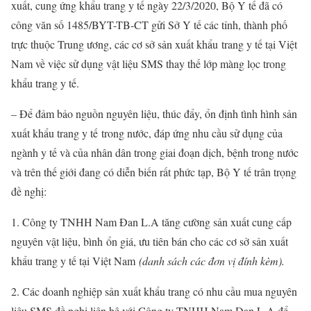
xuất, cung ứng khẩu trang y tế ngày 22/3/2020, Bộ Y tế đã có
công văn số 1485/BYT-TB-CT gửi Sở Y tế các tỉnh, thành phố
trực thuộc Trung ương, các cơ sở sản xuất khẩu
tr
ang y tế tại Việt
Nam về việc sử dụng vật liệu SMS thay thế lớp màng lọc trong
khẩu trang y tế.
– Để đảm bảo nguồn nguyên liệu, thúc đẩy, ổn định tình hình sản
xuất khẩu trang y t
ế
trong nước, đáp ứng nhu cầu sử dụng của
ngành y tế và của nhân dân trong giai đoạn dịch, bệnh trong nước
và trên thế giới đang có diễn biến rất phức tạp, Bộ Y tế trân trọng
đề nghị:
1. Công ty TNHH Nam Đan L.A tăng cường sản xuất cung cấp
nguyên vật liệu, bình
ổ
n giá, ưu tiên bán cho các cơ sở sản xuất
khẩu trang y tế tại Việt Nam
(danh sách các đơn vị đính kèm).
2. Các doanh nghiệp sản xuất khẩu trang có nhu cầu mua nguyên
liệu SMS đề nghị liên hệ với Công ty TNHH Nam Đan L.A để