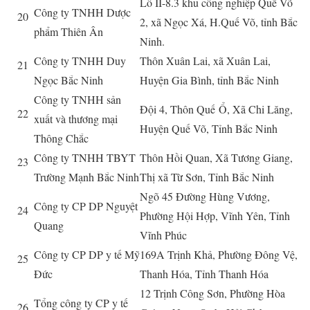
Lô II-8.3 khu công nghiệp Quế Võ
Công ty TNHH Dược
20
2, xã Ngọc Xá, H.Quế Võ, tỉnh Bắc
phẩm Thiên Ân
Ninh.
Công ty TNHH Duy
Thôn Xuân Lai, xã Xuân Lai,
21
Ngọc Bắc Ninh
Huyện Gia Bình, tỉnh Bắc Ninh
Công ty TNHH sản
Đội 4, Thôn Quế
Ổ
, Xã Chi Lăng,
22
xuất và thương mại
Huyện Quế Võ, Tỉnh Bắc Ninh
Thông Chắc
Công ty TNHH TBYT
Thôn Hồi Quan, Xã Tương Giang,
23
Trường Mạnh Bắc Ninh
Thị xã Từ Sơn, Tỉnh Bắc Ninh
Ngõ 45 Đường Hùng Vương,
Công ty CP DP Nguyệt
24
Phường Hội Hợp, Vĩnh Yên, Tỉnh
Quang
Vĩnh Phúc
Công ty CP DP y tế Mỹ
169A Trịnh Khả, Phường Đông Vệ,
25
Đức
Thanh Hóa, Tỉnh Thanh Hóa
12 Trịnh Công Sơn, Phường Hòa
Tổng công ty CP y tế
26