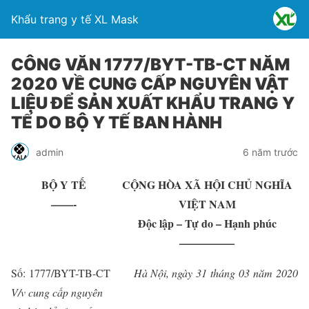
Khẩu trang y tế XL Mask
CÔNG VĂN 1777/BYT-TB-CT NĂM
2020 VỀ CUNG CẤP NGUYÊN VẬT
LIỆU ĐỂ SẢN XUẤT KHẨU TRANG Y
TẾ DO BỘ Y TẾ BAN HÀNH
admin
6 năm trước
BỘ Y TẾ
CỘNG HÒA XÃ HỘI CHỦ NGHĨA
——-
VIỆT NAM
Độc lập – Tự do – Hạnh phúc
—————
Số:
1777/
BYT-TB-CT
Hà Nội
, ngày
31
tháng
03
năm
2020
V/v c
u
ng cấp nguyên