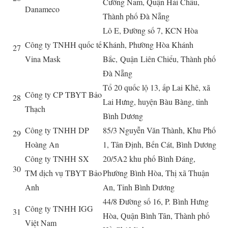
Cường Nam, Quận Hải Châu,
Danameco
Thành phố Đà N
ẵ
ng
Lô E, Đường số 7, KCN Hòa
Công ty TNHH quốc tế
Khánh, Phường Hòa Khánh
27
Vina Mask
Bắc,
Quận
Liên Chiểu, Thành phố
Đà N
ẵ
ng
Tổ 20 quốc lộ 13, ấp Lai Khê, xã
Công ty CP TBYT Bảo
28
Lai Hưng, huyện Bàu Bàng, tỉnh
Thạch
Bình Dương
Công ty TNHH DP
85/3 Nguyễn Văn Thành, Khu Phố
29
Hoàng An
1, Tân Định, Bến Cát, Bình Dương
Công ty TNHH SX
20/5A2 khu phố Bình Đáng,
30
TM dịch vụ TBYT Bảo
Phường Bình Hòa, Thị xã Thuận
Anh
An, Tỉnh Bình Dương
44/8 Đường số 16, P. Bình Hưng
Công ty TNHH IGG
31
Hòa, Quận Bình Tân, Thành phố
Việt Nam