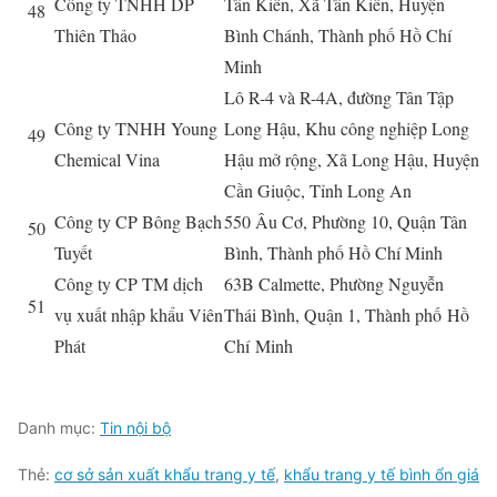
Công ty TNHH DP
Tân Kiên, Xã Tân Kiên, Huyện
48
Thiên Thảo
Bình Chánh, Thành phố Hồ Chí
Minh
Lô R-4 và R-4A, đường Tân Tập
Công ty TNHH Young
Long Hậu, Khu công nghiệp Long
49
Chemical Vina
Hậu mở rộng, Xã Long Hậu, Huyện
Cần Giuộc, Tỉnh Long An
Công ty CP Bông Bạch
550 Âu Cơ, Phường 10, Quận Tân
50
Tuyết
Bình, Thành phố Hồ Chí Minh
Công ty CP TM dịch
63B Calmette, Phường Nguyễn
51
vụ xuất nhập khẩu Viên
Thái Bình, Quận 1, Thành phố
Hồ
Phát
Chí
Minh
Danh mục:
Tin nội bộ
Thẻ:
cơ sở sản xuất khẩu trang y tế
,
khẩu trang y tế bình ổn giá