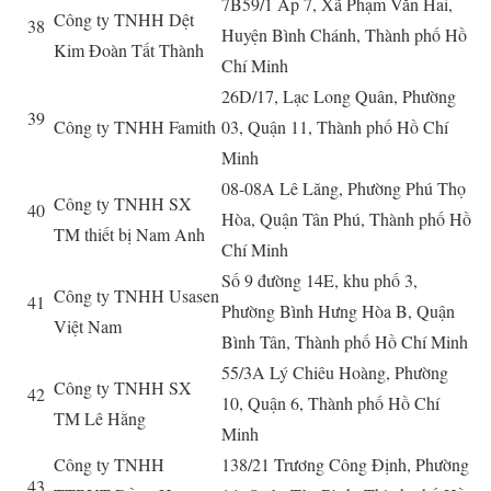
7B59/1 Ấp 7, Xã Phạm Văn Hai,
Công ty TNHH Dệt
38
Huyện Bình Chánh, Thành phố Hồ
Kim Đoàn Tất Thành
Chí Minh
26D/17, Lạc Long Quân, Phường
39
Công ty TNHH Famith
03, Quận 11, Thành phố Hồ Chí
Minh
08-08A Lê Lăng, Phường Phú Thọ
Công ty TNHH SX
40
Hòa, Quận Tân Phú, Thành phố Hồ
TM thiết bị Nam Anh
Chí Minh
Số 9 đường 14E, khu phố 3,
Công ty TNHH Usasen
41
Phường Bình Hưng Hòa B, Quận
Việt Nam
Bình Tân, Thành phố Hồ Chí Minh
55/3A Lý Chiêu Hoàng, Phường
Công ty TNHH SX
42
10, Quận 6, Thành phố Hồ Chí
TM Lê Hằng
Minh
Công ty TNHH
138/21 Trương Công Định, Phường
43