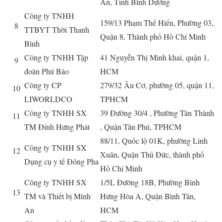
An, Tỉnh Bình Dương
Công ty TNHH
159/13 Phạm Thế Hiển, Phường 03,
8
TTBYT Thời Thanh
Quận 8, Thành phố Hồ Chí Minh
Bình
Công ty TNHH Tập
41 Nguyễn Thị Minh khai, quận 1,
9
đoàn Phú Bảo
HCM
Công ty CP
279/32 Âu Cơ, phường 05, quận 11,
10
LIWORLDCO
TPHCM
Công ty TNHH SX
39 Đường 30/4 , Phường Tân Thành
11
TM Đỉnh Hưng Phát
, Quận Tân Phú, TPHCM
88/11, Quốc lộ 01K, phường Linh
Công ty TNHH SX
12
Xuân, Quận Thủ Đức, thành phố
Dụng cụ y tế Đông Pha
Hồ Chí Minh
Công ty TNHH SX
1/5L Đường 18B, Phường Bình
13
TM và Thiết bị Minh
Hưng Hòa A, Quận Bình Tân,
An
HCM