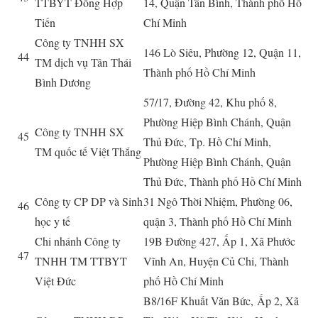
TTBYT Đồng Hợp
14, Quận Tân Bình, Thành phố Hồ
Tiến
Chí Minh
Công ty TNHH SX
146 Lò Siêu, Phường 12, Quận 11,
44
TM dịch vụ Tân Thái
Thành phố Hồ Chí Minh
Bình Dương
57/17, Đường 42, Khu phố 8,
Phường Hiệp Bình Chánh, Quận
Công ty TNHH SX
45
Thủ Đức, Tp. Hồ Chí Minh,
TM quốc tế Việt Thắng
Phường Hiệp Bình Chánh, Quận
Thủ Đức, Thành phố Hồ Chí Minh
Công ty CP DP và Sinh
31 Ngô Thời Nhiệm, Phường 06,
46
học y tế
quận 3, Thành phố Hồ Chí Minh
Chi nhánh Công ty
19B Đường 427, Ấp 1, Xã Phước
47
TNHH TM TTBYT
Vĩnh An, Huyện Củ Chi, Thành
Việt Đ
ứ
c
phố Hồ Chí Minh
B8/16F Khuất Văn Bức,
Ấ
p 2, Xã