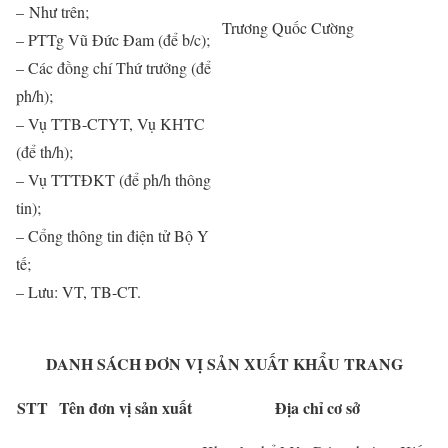
–
Như trên;
Trương Quốc Cường
– PTTg Vũ Đức Đam (để b/c);
– Các đồng chí Thứ trưởng (để
ph/h);
– Vụ TTB-CTYT, Vụ KHTC
(để th/h);
– Vụ TTTĐKT (để ph/h thông
tin);
– Cổng thông tin điện tử Bộ Y
tế;
– Lưu: VT, TB-CT.
DANH SÁCH ĐƠN VỊ SẢN XUẤT KHẨU TRANG
STT
Tên đơn vị sản xuất
Địa chỉ cơ sở