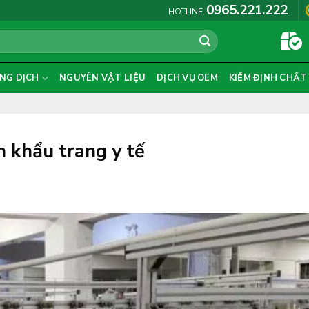
0965.221.222
HOTLINE
NG DỊCH
NGUYÊN VẬT LIỆU
DỊCH VỤ OEM
KIỂM ĐỊNH CHẤT
 khẩu trang y tế