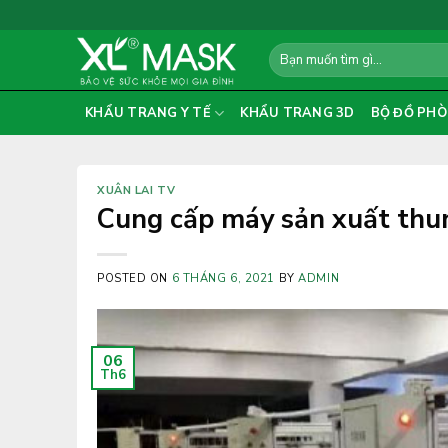
Skip
to
Search
content
for:
KHẨU TRANG Y TẾ
KHẨU TRANG 3D
BỘ ĐỒ PHÒ
XUÂN LAI TV
Cung cấp máy sản xuất thun
POSTED ON
6 THÁNG 6, 2021
BY
ADMIN
06
Th6