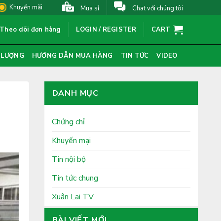
Khuyến mãi
Mua sỉ
Chat với chúng tôi
Theo dõi đơn hàng
LOGIN / REGISTER
CART
 LƯỢNG
HƯỚNG DẪN MUA HÀNG
TIN TỨC
VIDEO
DANH MỤC
Chứng chỉ
Khuyến mại
Tin nội bộ
Tin tức chung
Xuân Lai TV
BÀI VIẾT MỚI