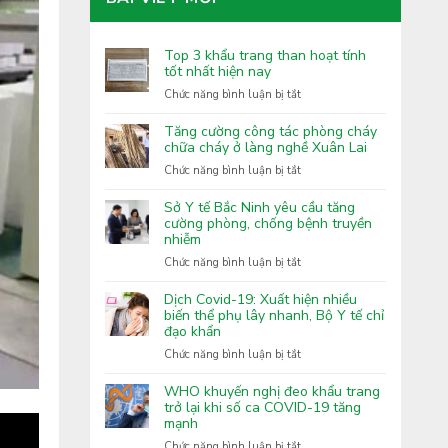
Top 3 khẩu trang than hoạt tính
tốt nhất hiện nay
ở
Chức năng bình luận bị tắt
Top
3
Tăng cường công tác phòng cháy
khẩu
chữa cháy ở làng nghề Xuân Lai
trang
ở
Chức năng bình luận bị tắt
than
Tăng
hoạt
cường
Sở Y tế Bắc Ninh yêu cầu tăng
tính
công
cường phòng, chống bệnh truyền
tốt
nhiễm
tác
nhất
phòng
ở
Chức năng bình luận bị tắt
hiện
cháy
Sở
nay
chữa
Y
Dịch Covid-19: Xuất hiện nhiều
cháy
tế
biến thể phụ lây nhanh, Bộ Y tế chỉ
ở
đạo khẩn
Bắc
làng
Ninh
ở
Chức năng bình luận bị tắt
nghề
yêu
Dịch
Xuân
cầu
Covid-
WHO khuyến nghị đeo khẩu trang
Lai
tăng
19:
trở lại khi số ca COVID-19 tăng
cường
mạnh
Xuất
phòng,
hiện
ở
Chức năng bình luận bị tắt