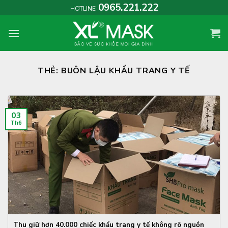
Skip
0965.221.222
HOTLINE
to
content
THẺ:
BUÔN LẬU KHẨU TRANG Y TẾ
03
Th6
Thu giữ hơn 40.000 chiếc khẩu trang y tế không rõ nguồn