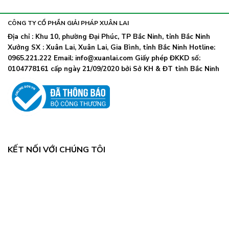
khẩu
nhiễm
lây
trang
nhanh,
trở
CÔNG TY CỔ PHẦN GIẢI PHÁP XUÂN LAI
Bộ
lại
Y
Địa chỉ : Khu 10, phường Đại Phúc, TP Bắc Ninh, tỉnh Bắc Ninh
khi
tế
Xưởng SX : Xuân Lai, Xuân Lai, Gia Bình, tỉnh Bắc Ninh Hotline:
số
chỉ
ca
0965.221.222 Email: info@xuanlai.com Giấy phép ĐKKD số:
đạo
COVID-
0104778161 cấp ngày 21/09/2020 bởi Sở KH & ĐT tỉnh Bắc Ninh
khẩn
19
tăng
mạnh
KẾT NỐI VỚI CHÚNG TÔI