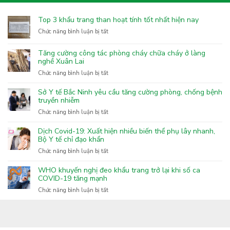
Top 3 khẩu trang than hoạt tính tốt nhất hiện nay
ở
Chức năng bình luận bị tắt
Top
3
Tăng cường công tác phòng cháy chữa cháy ở làng
khẩu
nghề Xuân Lai
trang
ở
Chức năng bình luận bị tắt
than
Tăng
hoạt
cường
Sở Y tế Bắc Ninh yêu cầu tăng cường phòng, chống bệnh
tính
công
truyền nhiễm
tốt
tác
nhất
ở
Chức năng bình luận bị tắt
phòng
hiện
Sở
cháy
nay
Y
Dịch Covid-19: Xuất hiện nhiều biến thể phụ lây nhanh,
chữa
tế
Bộ Y tế chỉ đạo khẩn
cháy
Bắc
ở
Chức năng bình luận bị tắt
ở
Ninh
Dịch
làng
yêu
Covid-
nghề
WHO khuyến nghị đeo khẩu trang trở lại khi số ca
cầu
19:
COVID-19 tăng mạnh
Xuân
tăng
Xuất
Lai
ở
Chức năng bình luận bị tắt
cường
hiện
WHO
phòng,
nhiều
khuyến
chống
biến
nghị
bệnh
thể
đeo
truyền
phụ