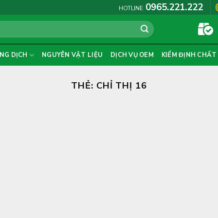
0965.221.222
HOTLINE
NG DỊCH
NGUYÊN VẬT LIỆU
DỊCH VỤ OEM
KIỂM ĐỊNH CHẤT
THẺ:
CHỈ THỊ 16