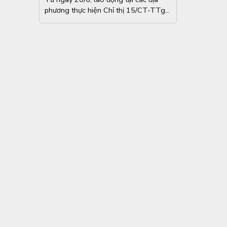
20/6
phương thực hiện Chỉ thị 15/CT-TTg
và...