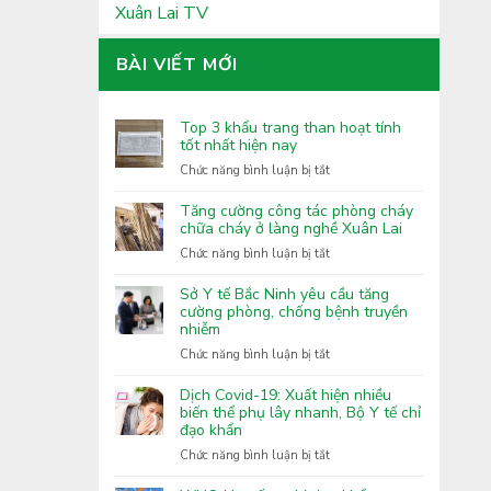
Xuân Lai TV
BÀI VIẾT MỚI
Top 3 khẩu trang than hoạt tính
tốt nhất hiện nay
ở
Chức năng bình luận bị tắt
Top
3
Tăng cường công tác phòng cháy
khẩu
chữa cháy ở làng nghề Xuân Lai
trang
ở
Chức năng bình luận bị tắt
than
Tăng
hoạt
cường
Sở Y tế Bắc Ninh yêu cầu tăng
tính
công
cường phòng, chống bệnh truyền
tốt
nhiễm
tác
nhất
phòng
ở
Chức năng bình luận bị tắt
hiện
cháy
Sở
nay
chữa
Y
Dịch Covid-19: Xuất hiện nhiều
cháy
tế
biến thể phụ lây nhanh, Bộ Y tế chỉ
ở
đạo khẩn
Bắc
làng
Ninh
ở
Chức năng bình luận bị tắt
nghề
yêu
Dịch
Xuân
cầu