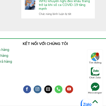
Covid-
WHO khuyến nghị đeo khẩu trang
Lai
tăng
19:
trở lại khi số ca COVID-19 tăng
cường
mạnh
Xuất
phòng,
hiện
ở
Chức năng bình luận bị tắt
chống
nhiều
WHO
bệnh
biến
khuyến
truyền
thể
nghị
nhiễm
phụ
đeo
lây
khẩu
nhanh,
trang
Bộ
trở
KẾT NỐI VỚI CHÚNG TÔI
Y
lại
tế
 hàng
khi
chỉ
số
 hàng
đạo
ca
khẩn
trả hàng
COVID-
Tìm đường
19
tăng
mạnh
Chat Zalo
Messenger