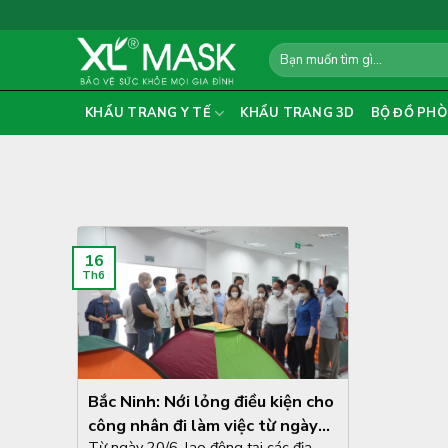
Skip
to
Search
content
for:
KHẨU TRANG Y TẾ
KHẨU TRANG 3D
BỘ ĐỒ PHÒ
16
Th6
Bắc Ninh: Nới lỏng điều kiện cho
công nhân đi làm việc từ ngày
Từ ngày 20/6, lao động tại các địa