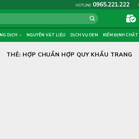
0965.221.222
HOTLINE
NG DỊCH
NGUYÊN VẬT LIỆU
DỊCH VỤ OEM
KIỂM ĐỊNH CHẤT
THẺ:
HỢP CHUẨN HỢP QUY KHẨU TRANG