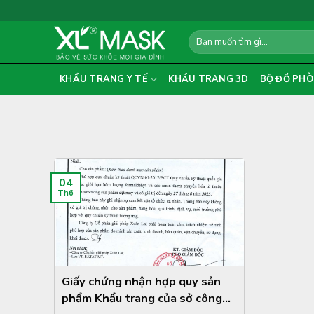
Skip
to
Search
content
for:
KHẨU TRANG Y TẾ
KHẨU TRANG 3D
BỘ ĐỒ PHÒ
04
Th6
Giấy chứng nhận hợp quy sản
phẩm Khẩu trang của sở công
...