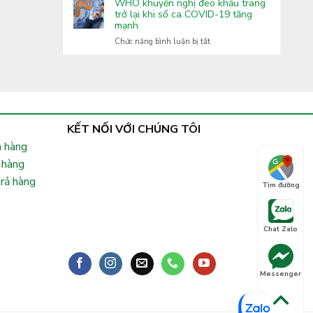
Covid-
WHO khuyến nghị đeo khẩu trang
Lai
tăng
19:
trở lại khi số ca COVID-19 tăng
cường
mạnh
Xuất
phòng,
hiện
ở
Chức năng bình luận bị tắt
chống
nhiều
WHO
bệnh
biến
khuyến
truyền
thể
nghị
nhiễm
phụ
đeo
lây
khẩu
nhanh,
trang
Bộ
trở
KẾT NỐI VỚI CHÚNG TÔI
Y
lại
tế
 hàng
khi
chỉ
số
 hàng
đạo
ca
khẩn
trả hàng
COVID-
Tìm đường
19
tăng
mạnh
Chat Zalo
Messenger