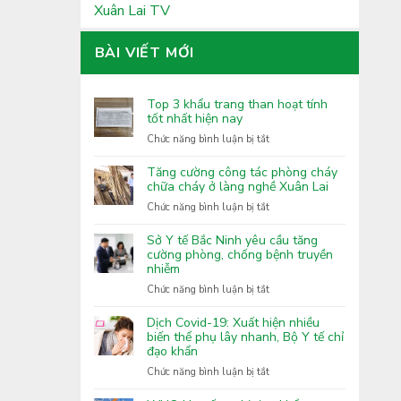
Xuân Lai TV
BÀI VIẾT MỚI
Top 3 khẩu trang than hoạt tính
tốt nhất hiện nay
ở
Chức năng bình luận bị tắt
Top
3
Tăng cường công tác phòng cháy
khẩu
chữa cháy ở làng nghề Xuân Lai
trang
ở
Chức năng bình luận bị tắt
than
Tăng
hoạt
cường
Sở Y tế Bắc Ninh yêu cầu tăng
tính
công
cường phòng, chống bệnh truyền
tốt
nhiễm
tác
nhất
phòng
ở
Chức năng bình luận bị tắt
hiện
cháy
Sở
nay
chữa
Y
Dịch Covid-19: Xuất hiện nhiều
cháy
tế
biến thể phụ lây nhanh, Bộ Y tế chỉ
ở
đạo khẩn
Bắc
làng
Ninh
ở
Chức năng bình luận bị tắt
nghề
yêu
Dịch
Xuân
cầu