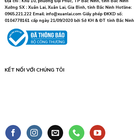
Địa chỉ : Khu 10, phường Đại Phúc, TP Bắc Ninh, tỉnh Bắc Ninh
khi
tế
Xưởng SX : Xuân Lai, Xuân Lai, Gia Bình, tỉnh Bắc Ninh Hotline:
số
chỉ
ca
0965.221.222 Email: info@xuanlai.com Giấy phép ĐKKD số:
đạo
COVID-
0104778161 cấp ngày 21/09/2020 bởi Sở KH & ĐT tỉnh Bắc Ninh
khẩn
19
tăng
mạnh
KẾT NỐI VỚI CHÚNG TÔI