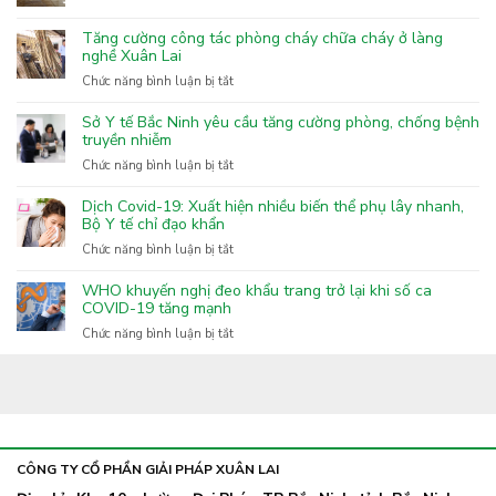
Top
3
Tăng cường công tác phòng cháy chữa cháy ở làng
khẩu
nghề Xuân Lai
trang
ở
Chức năng bình luận bị tắt
than
Tăng
hoạt
cường
Sở Y tế Bắc Ninh yêu cầu tăng cường phòng, chống bệnh
tính
công
truyền nhiễm
tốt
tác
nhất
ở
Chức năng bình luận bị tắt
phòng
hiện
Sở
cháy
nay
Y
Dịch Covid-19: Xuất hiện nhiều biến thể phụ lây nhanh,
chữa
tế
Bộ Y tế chỉ đạo khẩn
cháy
Bắc
ở
Chức năng bình luận bị tắt
ở
Ninh
Dịch
làng
yêu
Covid-
nghề
WHO khuyến nghị đeo khẩu trang trở lại khi số ca
cầu
19:
COVID-19 tăng mạnh
Xuân
tăng
Xuất
Lai
ở
Chức năng bình luận bị tắt
cường
hiện
WHO
phòng,
nhiều
khuyến
chống
biến
nghị
bệnh
thể
đeo
truyền
phụ
khẩu
nhiễm
lây
trang
nhanh,
trở
CÔNG TY CỔ PHẦN GIẢI PHÁP XUÂN LAI
Bộ
lại
Y