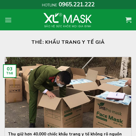
Skip
0965.221.222
HOTLINE
to
content
THẺ:
KHẨU TRANG Y TẾ GIẢ
03
Th6
Thu giữ hơn 40.000 chiếc khẩu trang y tế không rõ nguồn