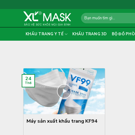
Skip
to
Search
content
for:
KHẨU TRANG Y TẾ
KHẨU TRANG 3D
BỘ ĐỒ PHÒ
24
Th6
Máy sản xuất khẩu trang KF94
...