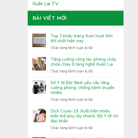
Xuân Lai TV
BÀI VIẾT MỚI
Top 3 khẩu trang than hoạt tính
tốt nhất hiện nay
ở
Chức năng bình luận bị tắt
Top
3
Tăng cường công tác phòng cháy
khẩu
chữa cháy ở làng nghề Xuân Lai
trang
ở
Chức năng bình luận bị tắt
than
Tăng
hoạt
cường
Sở Y tế Bắc Ninh yêu cầu tăng
tính
công
cường phòng, chống bệnh truyền
tốt
nhiễm
tác
nhất
phòng
ở
Chức năng bình luận bị tắt
hiện
cháy
Sở
nay
chữa
Y
Dịch Covid-19: Xuất hiện nhiều
cháy
tế
biến thể phụ lây nhanh, Bộ Y tế chỉ
ở
đạo khẩn
Bắc
làng
Ninh
ở
Chức năng bình luận bị tắt
nghề
yêu
Dịch
Xuân
cầu