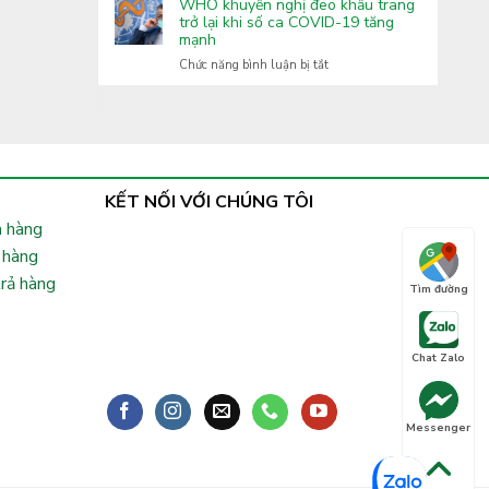
Covid-
WHO khuyến nghị đeo khẩu trang
Lai
tăng
19:
trở lại khi số ca COVID-19 tăng
cường
mạnh
Xuất
phòng,
hiện
ở
Chức năng bình luận bị tắt
chống
nhiều
WHO
bệnh
biến
khuyến
truyền
thể
nghị
nhiễm
phụ
đeo
lây
khẩu
nhanh,
trang
Bộ
trở
KẾT NỐI VỚI CHÚNG TÔI
Y
lại
tế
 hàng
khi
chỉ
số
 hàng
đạo
ca
khẩn
trả hàng
COVID-
Tìm đường
19
tăng
mạnh
Chat Zalo
Messenger