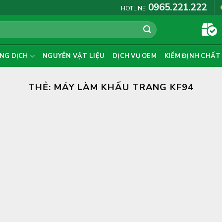
0965.221.222
HOTLINE
NG DỊCH
NGUYÊN VẬT LIỆU
DỊCH VỤ OEM
KIỂM ĐỊNH CHẤT
THẺ:
MÁY LÀM KHẨU TRANG KF94