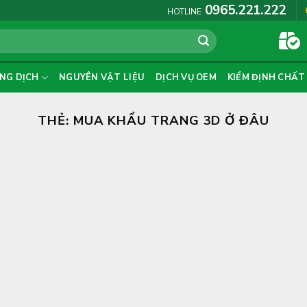
0965.221.222
HOTLINE
NG DỊCH
NGUYÊN VẬT LIỆU
DỊCH VỤ OEM
KIỂM ĐỊNH CHẤT
THẺ:
MUA KHẨU TRANG 3D Ở ĐÂU