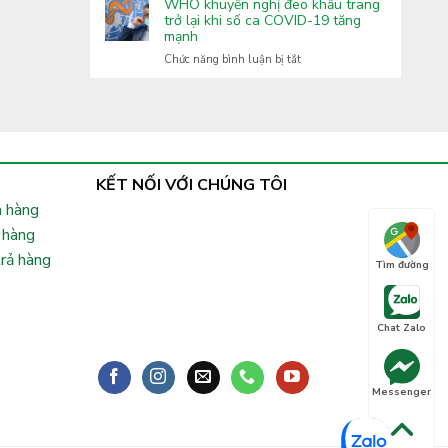
Covid-
WHO khuyến nghị đeo khẩu trang
Lai
tăng
19:
trở lại khi số ca COVID-19 tăng
cường
mạnh
Xuất
phòng,
hiện
ở
Chức năng bình luận bị tắt
chống
nhiều
WHO
bệnh
biến
khuyến
truyền
thể
nghị
nhiễm
phụ
đeo
lây
khẩu
nhanh,
trang
Bộ
trở
KẾT NỐI VỚI CHÚNG TÔI
Y
lại
tế
 hàng
khi
chỉ
số
 hàng
đạo
ca
khẩn
trả hàng
COVID-
Tìm đường
19
tăng
mạnh
Chat Zalo
Messenger