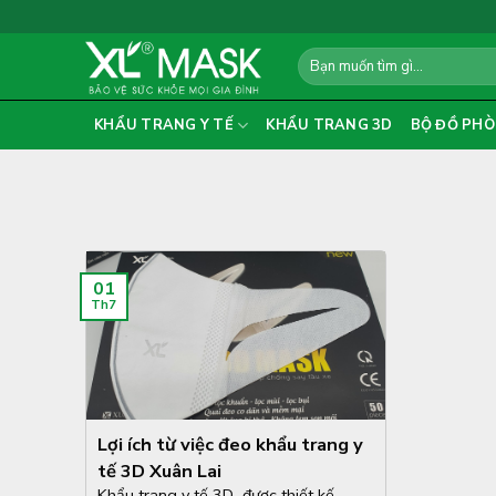
Skip
to
Search
content
for:
KHẨU TRANG Y TẾ
KHẨU TRANG 3D
BỘ ĐỒ PHÒ
01
Th7
Lợi ích từ việc đeo khẩu trang y
tế 3D Xuân Lai
Khẩu trang y tế 3D được thiết kế