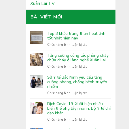
Xuân Lai TV
BÀI VIẾT MỚI
Top 3 khẩu trang than hoạt tính
tốt nhất hiện nay
ở
Chức năng bình luận bị tắt
Top
3
Tăng cường công tác phòng cháy
khẩu
chữa cháy ở làng nghề Xuân Lai
trang
ở
Chức năng bình luận bị tắt
than
Tăng
hoạt
cường
Sở Y tế Bắc Ninh yêu cầu tăng
tính
công
cường phòng, chống bệnh truyền
tốt
nhiễm
tác
nhất
phòng
ở
Chức năng bình luận bị tắt
hiện
cháy
Sở
nay
chữa
Y
Dịch Covid-19: Xuất hiện nhiều
cháy
tế
biến thể phụ lây nhanh, Bộ Y tế chỉ
ở
đạo khẩn
Bắc
làng
Ninh
ở
Chức năng bình luận bị tắt
nghề
yêu
Dịch
Xuân
cầu