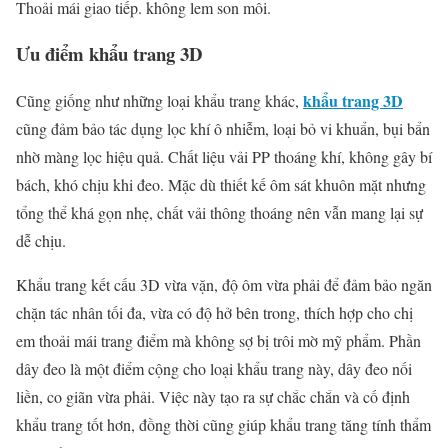
Thoải mái giao tiếp. không lem son môi.
Ưu điểm khẩu trang 3D
khẩu trang 3D
Cũng giống như những loại khẩu trang khác,
cũng đảm bảo tác dụng lọc khí ô nhiễm, loại bỏ vi khuẩn, bụi bẩn
nhờ màng lọc hiệu quả. Chất liệu vải PP thoáng khí, không gây bí
bách, khó chịu khi đeo. Mặc dù thiết kế ôm sát khuôn mặt nhưng
tổng thể khá gọn nhẹ, chất vải thông thoáng nên vẫn mang lại sự
dễ chịu.
Khẩu trang kết cấu 3D vừa vặn, độ ôm vừa phải để đảm bảo ngăn
chặn tác nhân tối đa, vừa có độ hở bên trong, thích hợp cho chị
em thoải mái trang điểm mà không sợ bị trôi mờ mỹ phẩm. Phần
dây đeo là một điểm cộng cho loại khẩu trang này, dây đeo nối
liền, co giãn vừa phải. Việc này tạo ra sự chắc chắn và cố định
khẩu trang tốt hơn, đồng thời cũng giúp khẩu trang tăng tính thẩm