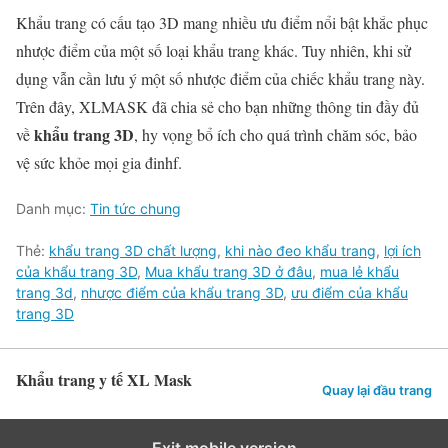
Khẩu trang có cấu tạo 3D mang nhiều ưu điểm nổi bật khắc phục
nhược điểm của một số loại khẩu trang khác. Tuy nhiên, khi sử
dụng vẫn cần lưu ý một số nhược điểm của chiếc khẩu trang này.
Trên đây, XLMASK đã chia sẻ cho bạn những thông tin đầy đủ
khẩu trang 3D
về
, hy vọng bổ ích cho quá trình chăm sóc, bảo
vệ sức khỏe mọi gia đinhf.
Danh mục:
Tin tức chung
Thẻ:
khẩu trang 3D chất lượng
,
khi nào đeo khẩu trang
,
lợi ích
của khẩu trang 3D
,
Mua khẩu trang 3D ở đâu
,
mua lẻ khẩu
trang 3d
,
nhược điểm của khẩu trang 3D
,
ưu điểm của khẩu
trang 3D
Khẩu trang y tế XL Mask
Quay lại đầu trang
Exit mobile version