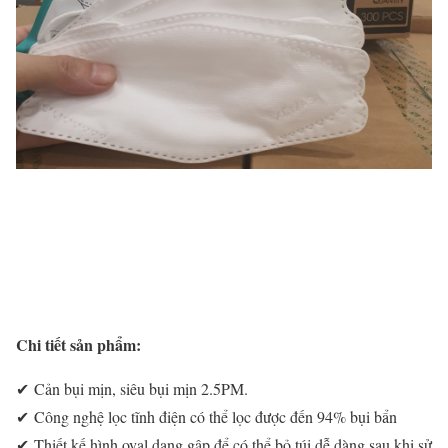
Chi tiết sản phẩm:
✔ Cản bụi mịn, siêu bụi mịn 2.5PM.
✔ Công nghệ lọc tĩnh điện có thể lọc được đến 94% bụi bẩn
✔ Thiết kế hình oval dạng gập để có thể bỏ túi dễ dàng sau khi sử