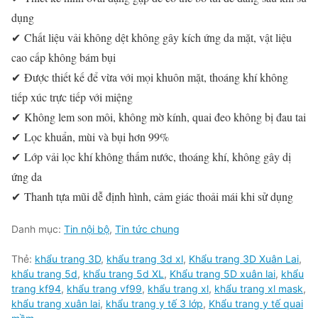
dụng
✔ Chất liệu vải không dệt không gây kích ứng da mặt, vật liệu
cao cấp không bám bụi
✔ Được thiết kế để vừa với mọi khuôn mặt, thoáng khí không
tiếp xúc trực tiếp với miệng
✔ Không lem son môi, không mờ kính, quai đeo không bị đau tai
✔ Lọc khuẩn, mùi và bụi hơn 99%
✔ Lớp vải lọc khí không thấm nước, thoáng khí, không gây dị
ứng da
✔ Thanh tựa mũi dễ định hình, cảm giác thoải mái khi sử dụng
Danh mục:
Tin nội bộ
,
Tin tức chung
Thẻ:
khẩu trang 3D
,
khẩu trang 3d xl
,
Khẩu trang 3D Xuân Lai
,
khẩu trang 5d
,
khẩu trang 5d XL
,
Khẩu trang 5D xuân lai
,
khẩu
trang kf94
,
khẩu trang vf99
,
khẩu trang xl
,
khẩu trang xl mask
,
khẩu trang xuân lai
,
khẩu trang y tế 3 lớp
,
Khẩu trang y tế quai