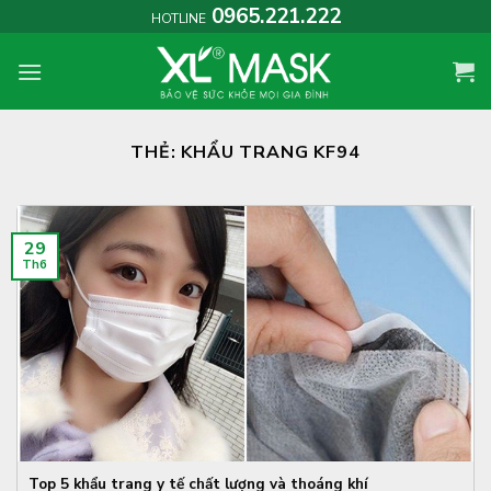
Skip
0965.221.222
HOTLINE
to
content
THẺ:
KHẨU TRANG KF94
29
Th6
Top 5 khẩu trang y tế chất lượng và thoáng khí