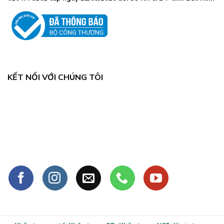
19
tăng
mạnh
KẾT NỐI VỚI CHÚNG TÔI