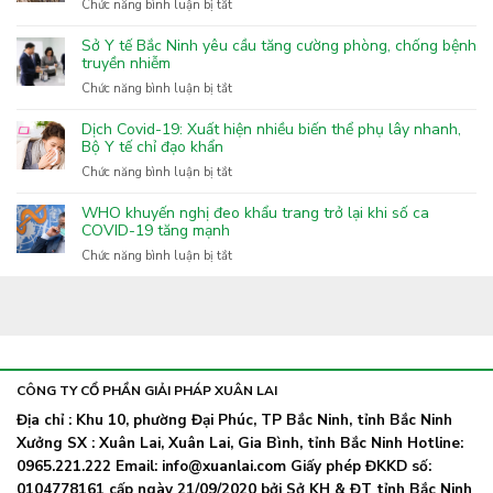
ở
Chức năng bình luận bị tắt
than
Tăng
hoạt
cường
Sở Y tế Bắc Ninh yêu cầu tăng cường phòng, chống bệnh
tính
công
truyền nhiễm
tốt
tác
nhất
ở
Chức năng bình luận bị tắt
phòng
hiện
Sở
cháy
nay
Y
Dịch Covid-19: Xuất hiện nhiều biến thể phụ lây nhanh,
chữa
tế
Bộ Y tế chỉ đạo khẩn
cháy
Bắc
ở
Chức năng bình luận bị tắt
ở
Ninh
Dịch
làng
yêu
Covid-
nghề
WHO khuyến nghị đeo khẩu trang trở lại khi số ca
cầu
19:
COVID-19 tăng mạnh
Xuân
tăng
Xuất
Lai
ở
Chức năng bình luận bị tắt
cường
hiện
WHO
phòng,
nhiều
khuyến
chống
biến
nghị
bệnh
thể
đeo
truyền
phụ
khẩu
nhiễm
lây
trang
nhanh,
trở
CÔNG TY CỔ PHẦN GIẢI PHÁP XUÂN LAI
Bộ
lại
Y
Địa chỉ : Khu 10, phường Đại Phúc, TP Bắc Ninh, tỉnh Bắc Ninh
khi
tế
Xưởng SX : Xuân Lai, Xuân Lai, Gia Bình, tỉnh Bắc Ninh Hotline:
số
chỉ
ca
0965.221.222 Email: info@xuanlai.com Giấy phép ĐKKD số:
đạo
COVID-
0104778161 cấp ngày 21/09/2020 bởi Sở KH & ĐT tỉnh Bắc Ninh
khẩn