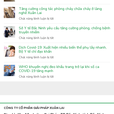
Top
3
Tăng cường công tác phòng cháy chữa cháy ở làng
khẩu
nghề Xuân Lai
trang
ở
Chức năng bình luận bị tắt
than
Tăng
hoạt
cường
Sở Y tế Bắc Ninh yêu cầu tăng cường phòng, chống bệnh
tính
công
truyền nhiễm
tốt
tác
nhất
ở
Chức năng bình luận bị tắt
phòng
hiện
Sở
cháy
nay
Y
Dịch Covid-19: Xuất hiện nhiều biến thể phụ lây nhanh,
chữa
tế
Bộ Y tế chỉ đạo khẩn
cháy
Bắc
ở
Chức năng bình luận bị tắt
ở
Ninh
Dịch
làng
yêu
Covid-
nghề
WHO khuyến nghị đeo khẩu trang trở lại khi số ca
cầu
19:
COVID-19 tăng mạnh
Xuân
tăng
Xuất
Lai
ở
Chức năng bình luận bị tắt
cường
hiện
WHO
phòng,
nhiều
khuyến
chống
biến
nghị
bệnh
thể
đeo
truyền
phụ
khẩu
nhiễm
lây
trang
nhanh,
trở
CÔNG TY CỔ PHẦN GIẢI PHÁP XUÂN LAI
Bộ
lại
Y