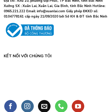
Địa chỉ : Khu 10, phường Đại Phúc, TP Bắc Ninh, tỉnh Bắc Ninh
khi
tế
Xưởng SX : Xuân Lai, Xuân Lai, Gia Bình, tỉnh Bắc Ninh Hotline:
số
chỉ
ca
0965.221.222 Email: info@xuanlai.com Giấy phép ĐKKD số:
đạo
COVID-
0104778161 cấp ngày 21/09/2020 bởi Sở KH & ĐT tỉnh Bắc Ninh
khẩn
19
tăng
mạnh
KẾT NỐI VỚI CHÚNG TÔI