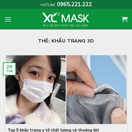
Skip
0965.221.222
HOTLINE
to
content
THẺ:
KHẨU TRANG 3D
29
Th6
Top 5 khẩu trang y tế chất lượng và thoáng khí