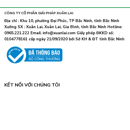
khẩu
nhiễm
lây
trang
nhanh,
trở
CÔNG TY CỔ PHẦN GIẢI PHÁP XUÂN LAI
Bộ
lại
Y
Địa chỉ : Khu 10, phường Đại Phúc, TP Bắc Ninh, tỉnh Bắc Ninh
khi
tế
Xưởng SX : Xuân Lai, Xuân Lai, Gia Bình, tỉnh Bắc Ninh Hotline:
số
chỉ
ca
0965.221.222 Email: info@xuanlai.com Giấy phép ĐKKD số:
đạo
COVID-
0104778161 cấp ngày 21/09/2020 bởi Sở KH & ĐT tỉnh Bắc Ninh
khẩn
19
tăng
mạnh
KẾT NỐI VỚI CHÚNG TÔI