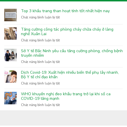
Top 3 khẩu trang than hoạt tính tốt nhất hiện nay
ở
Chức năng bình luận bị tắt
Top
3
Tăng cường công tác phòng cháy chữa cháy ở làng
khẩu
nghề Xuân Lai
trang
ở
Chức năng bình luận bị tắt
than
Tăng
hoạt
cường
Sở Y tế Bắc Ninh yêu cầu tăng cường phòng, chống bệnh
tính
công
truyền nhiễm
tốt
tác
nhất
ở
Chức năng bình luận bị tắt
phòng
hiện
Sở
cháy
nay
Y
Dịch Covid-19: Xuất hiện nhiều biến thể phụ lây nhanh,
chữa
tế
Bộ Y tế chỉ đạo khẩn
cháy
Bắc
ở
Chức năng bình luận bị tắt
ở
Ninh
Dịch
làng
yêu
Covid-
nghề
WHO khuyến nghị đeo khẩu trang trở lại khi số ca
cầu
19:
COVID-19 tăng mạnh
Xuân
tăng
Xuất
Lai
ở
Chức năng bình luận bị tắt
cường
hiện
WHO
phòng,
nhiều
khuyến
chống
biến
nghị
bệnh
thể
đeo
truyền
phụ